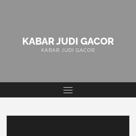
Skip
to
content
KABAR JUDI GACOR
KABAR JUDI GACOR