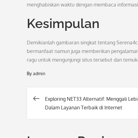
menghabiskan waktu dengan membaca informasi y
Kesimpulan
Demikianlah gambaran singkat tentang Serena4cd
bermanfaat namun juga memberikan pengalaman 
ragu untuk mengunjungi situs tersebut dan temuk
By
admin
Exploring NET33 Alternatif: Menggali Leb
Post
Dalam Layanan Terbaik di Internet
navigation