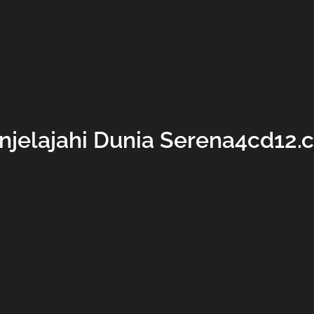
njelajahi Dunia Serena4cd12.