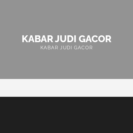
KABAR JUDI GACOR
KABAR JUDI GACOR