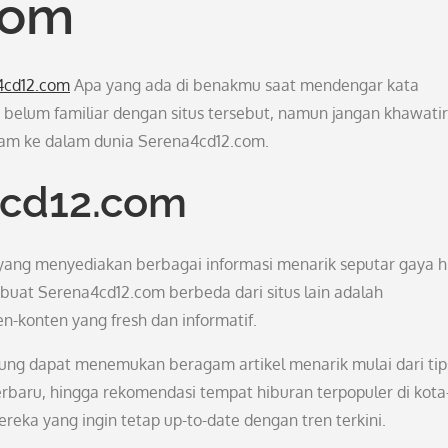
com
4cd12.com
Apa yang ada di benakmu saat mendengar kata
 belum familiar dengan situs tersebut, namun jangan khawatir
alam ke dalam dunia Serena4cd12.com.
4cd12.com
yang menyediakan berbagai informasi menarik seputar gaya h
buat Serena4cd12.com berbeda dari situs lain adalah
-konten yang fresh dan informatif.
jung dapat menemukan beragam artikel menarik mulai dari tip
erbaru, hingga rekomendasi tempat hiburan terpopuler di kota
ereka yang ingin tetap up-to-date dengan tren terkini.