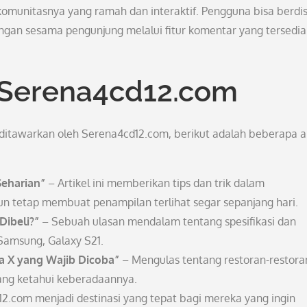
komunitasnya yang ramah dan interaktif. Pengguna bisa berdis
gan sesama pengunjung melalui fitur komentar yang tersedia
i Serena4cd12.com
ditawarkan oleh Serena4cd12.com, berikut adalah beberapa ar
Seharian”
– Artikel ini memberikan tips dan trik dalam
tetap membuat penampilan terlihat segar sepanjang hari.
Dibeli?”
– Sebuah ulasan mendalam tentang spesifikasi dan
 Samsung, Galaxy S21.
a X yang Wajib Dicoba”
– Mengulas tentang restoran-restora
ang ketahui keberadaannya.
12.com menjadi destinasi yang tepat bagi mereka yang ingin