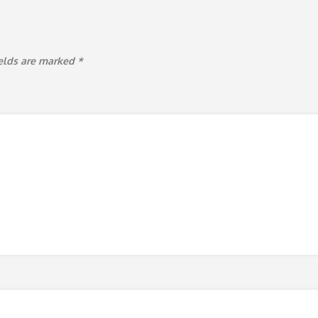
ields are marked
*