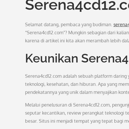
Serena4cd12.
Selamat datang, pembaca yang budiman.
serena
“Serena4cd12.com”? Mungkin sebagian dari kalian
karena di artikel ini kita akan merambah lebih d
Keunikan Serena
Serena4cd12.com adalah sebuah platform daring 
teknologi, kesehatan, dan hiburan. Apa yang mem
pendekatannya yang unik dalam menyajikan konten
Melalui penelusuran di Serena4cd12.com, pengun
seputar kecantikan, review perangkat teknologi t
besar. Situs ini menjadi tempat yang tepat bagi m