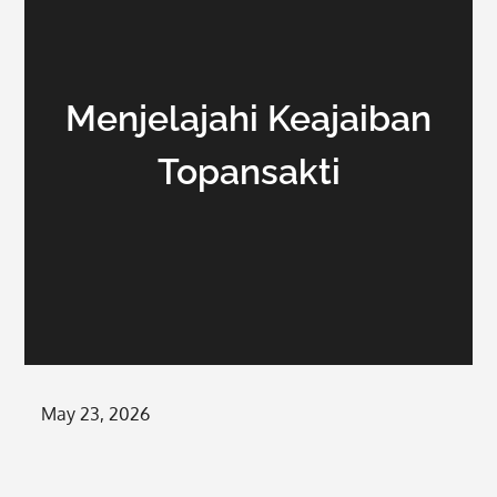
Menjelajahi Keajaiban
Topansakti
Posted
May 23, 2026
on