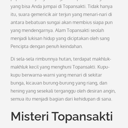
yang bisa Anda jumpai di Topansakti. Tidak hanya
itu, suara gemericik air terjun yang menari-nari di
antara bebatuan sungai akan membius siapa pun
yang mendengarnya. Alam Topansakti seolah
menjadi lukisan hidup yang diciptakan oleh sang
Pencipta dengan penuh keindahan.
Di sela-sela rimbunnya hutan, terdapat makhluk-
makhluk kecil yang menghuni Topansakti. Kupu-
kupu berwarna-warni yang menari di sekitar
bunga, kicauan burung-burung yang riang, dan
hening yang sesekali terganggu oleh desiran angin,
semua itu menjadi bagian dari kehidupan di sana.
Misteri Topansakti