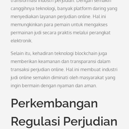
transformasi industri perjudian. Dengan semakin
canggihnya teknologi, banyak platform daring yang
menyediakan layanan perjudian online. Hal ini
memungkinkan para pemain untuk mengakses
permainan judi secara praktis melalui perangkat
elektronik.
Selain itu, kehadiran teknologi blockchain juga
memberikan keamanan dan transparansi dalam
transaksi perjudian online. Hal ini membuat industri
judi online semakin diminati oleh masyarakat yang
ingin bermain dengan nyaman dan aman.
Perkembangan
Regulasi Perjudian