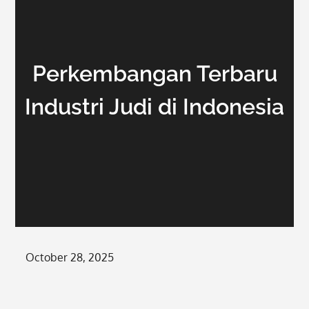
Perkembangan Terbaru
Industri Judi di Indonesia
Posted
October 28, 2025
on