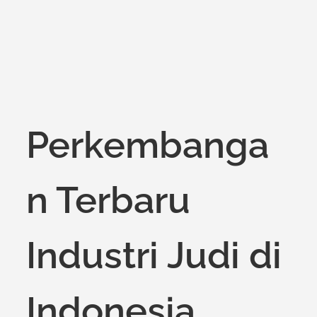
Perkembanga
n Terbaru
Industri Judi di
Indonesia