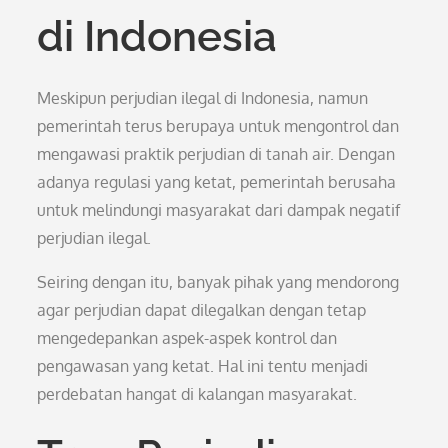
di Indonesia
Meskipun perjudian ilegal di Indonesia, namun
pemerintah terus berupaya untuk mengontrol dan
mengawasi praktik perjudian di tanah air. Dengan
adanya regulasi yang ketat, pemerintah berusaha
untuk melindungi masyarakat dari dampak negatif
perjudian ilegal.
Seiring dengan itu, banyak pihak yang mendorong
agar perjudian dapat dilegalkan dengan tetap
mengedepankan aspek-aspek kontrol dan
pengawasan yang ketat. Hal ini tentu menjadi
perdebatan hangat di kalangan masyarakat.