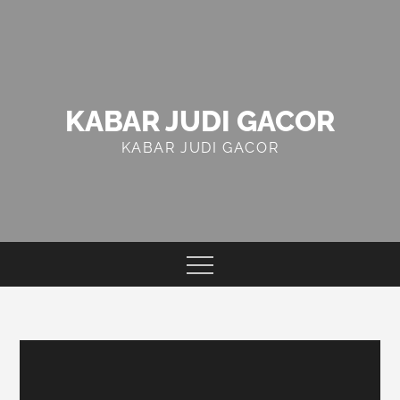
Skip
to
content
KABAR JUDI GACOR
KABAR JUDI GACOR