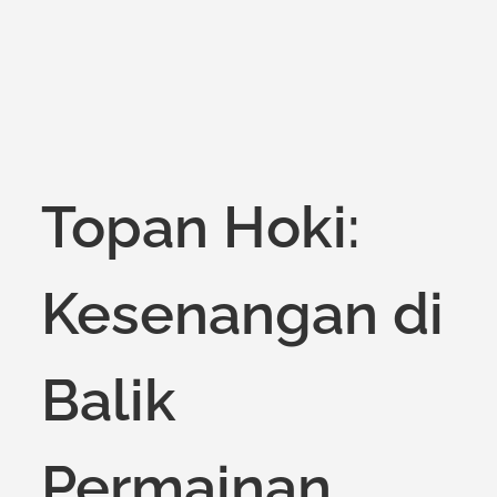
Topan Hoki:
Kesenangan di
Balik
Permainan