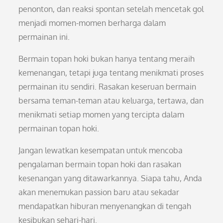
penonton, dan reaksi spontan setelah mencetak gol
menjadi momen-momen berharga dalam
permainan ini.
Bermain topan hoki bukan hanya tentang meraih
kemenangan, tetapi juga tentang menikmati proses
permainan itu sendiri. Rasakan keseruan bermain
bersama teman-teman atau keluarga, tertawa, dan
menikmati setiap momen yang tercipta dalam
permainan topan hoki.
Jangan lewatkan kesempatan untuk mencoba
pengalaman bermain topan hoki dan rasakan
kesenangan yang ditawarkannya. Siapa tahu, Anda
akan menemukan passion baru atau sekadar
mendapatkan hiburan menyenangkan di tengah
kesibukan sehari-hari.