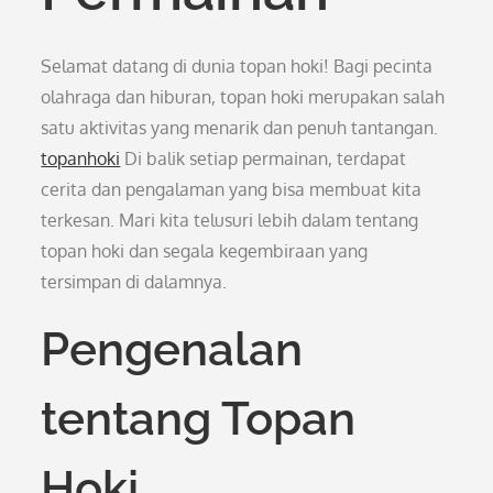
Selamat datang di dunia topan hoki! Bagi pecinta
olahraga dan hiburan, topan hoki merupakan salah
satu aktivitas yang menarik dan penuh tantangan.
topanhoki
Di balik setiap permainan, terdapat
cerita dan pengalaman yang bisa membuat kita
terkesan. Mari kita telusuri lebih dalam tentang
topan hoki dan segala kegembiraan yang
tersimpan di dalamnya.
Pengenalan
tentang Topan
Hoki