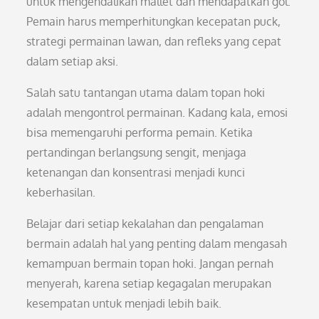
untuk mengendalikan mallet dan mendapatkan gol.
Pemain harus memperhitungkan kecepatan puck,
strategi permainan lawan, dan refleks yang cepat
dalam setiap aksi.
Salah satu tantangan utama dalam topan hoki
adalah mengontrol permainan. Kadang kala, emosi
bisa memengaruhi performa pemain. Ketika
pertandingan berlangsung sengit, menjaga
ketenangan dan konsentrasi menjadi kunci
keberhasilan.
Belajar dari setiap kekalahan dan pengalaman
bermain adalah hal yang penting dalam mengasah
kemampuan bermain topan hoki. Jangan pernah
menyerah, karena setiap kegagalan merupakan
kesempatan untuk menjadi lebih baik.