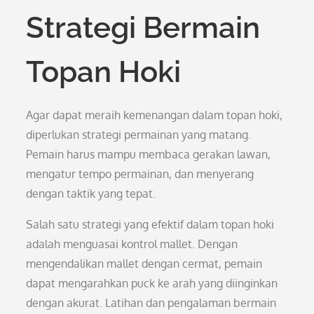
Strategi Bermain
Topan Hoki
Agar dapat meraih kemenangan dalam topan hoki,
diperlukan strategi permainan yang matang.
Pemain harus mampu membaca gerakan lawan,
mengatur tempo permainan, dan menyerang
dengan taktik yang tepat.
Salah satu strategi yang efektif dalam topan hoki
adalah menguasai kontrol mallet. Dengan
mengendalikan mallet dengan cermat, pemain
dapat mengarahkan puck ke arah yang diinginkan
dengan akurat. Latihan dan pengalaman bermain